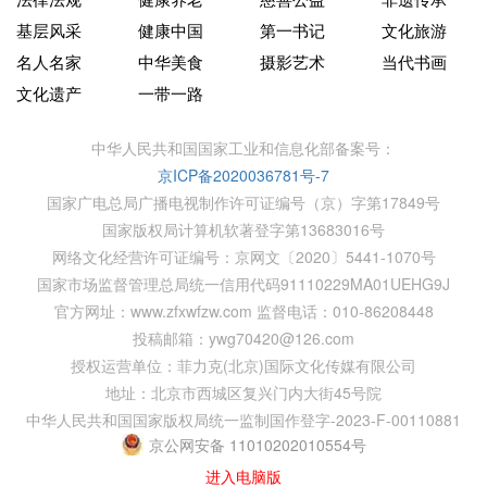
基层风采
健康中国
第一书记
文化旅游
名人名家
中华美食
摄影艺术
当代书画
文化遗产
一带一路
中华人民共和国国家工业和信息化部备案号：
京ICP备2020036781号-7
国家广电总局广播电视制作许可证编号（京）字第17849号
国家版权局计算机软著登字第13683016号
网络文化经营许可证编号：京网文〔2020〕5441-1070号
国家市场监督管理总局统一信用代码91110229MA01UEHG9J
官方网址：www.zfxwfzw.com 监督电话：010-86208448
投稿邮箱：ywg70420@126.com
授权运营单位：菲力克(北京)国际文化传媒有限公司
地址：北京市西城区复兴门内大街45号院
中华人民共和国国家版权局统一监制国作登字-2023-F-00110881
京公网安备 11010202010554号
进入电脑版