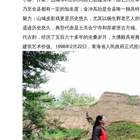
乃至全县都有一定的知名度；金冲高抬是全县唯一独具特
魅力；山城皮影戏更是历史悠久，尤其以杨生辉老艺人的
遗迹历史悠久，典型代表是土关会宁寺和苏家堡古方城。
代古刹，经历了五百六十多年的沧桑岁月，大佛殿具有典
建筑艺术价值。1998年2月22日，青海省人民政府正