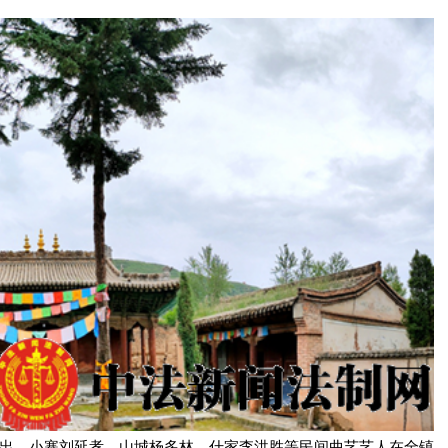
出，小寨刘延孝、山城杨多林、什家李洪胜等民间曲艺艺人在全镇