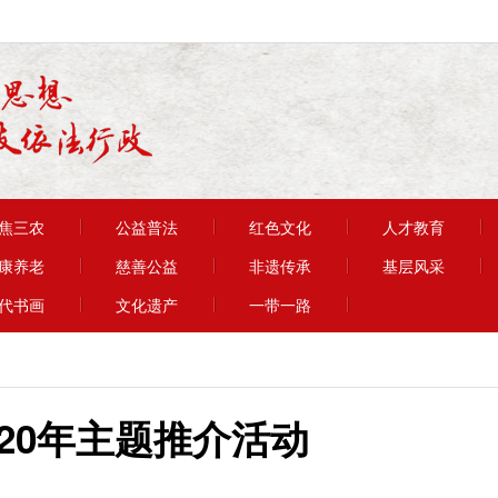
焦三农
公益普法
红色文化
人才教育
康养老
慈善公益
非遗传承
基层风采
代书画
文化遗产
一带一路
020年主题推介活动