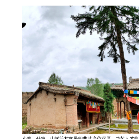
小寨、什家、山城等村的民间曲艺底蕴深厚，曲艺人才辈