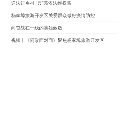
字-2023-F-00110881
送法进乡村 “典”亮依法维权路
杨家埠旅游开发区关爱群众做好疫情防控
向奋战在一线的英雄致敬
视频丨《问政面对面》聚焦杨家埠旅游开发区