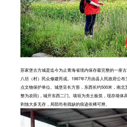
苏家堡古方城是迄今为止青海省境内保存最完整的一座古城。
八坊（村）民众修建而成。1987年7月由县人民政府公布
点文物保护单位。城堡呈长方形，东西长约500米，南北宽
整为农田)，城开东西二门。墙垣为夯土板筑，现存墙体高
剥蚀大多无存，局部尚有残缺的痕迹依稀可辨。