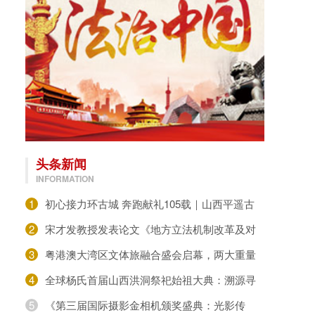
头条新闻
INFORMATION
1
初心接力环古城 奔跑献礼105载｜山西平遥古
城长跑协会开展七一建党环城墙接力跑活动
2
宋才发教授发表论文《地方立法机制改革及对
民生诉求的回应》
3
粤港澳大湾区文体旅融合盛会启幕，两大重量
级机构揭牌赋能城市发展民族传统体育趣味运动
4
全球杨氏首届山西洪洞祭祀始祖大典：溯源寻
根，共祭先祖
5
《第三届国际摄影金相机颁奖盛典：光影传