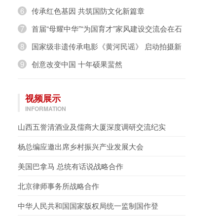
奇，璀璨绽放》
6
传承红色基因 共筑国防文化新篇章
7
首届“母耀中华”“为国育才”家风建设交流会在石
家庄举办
8
国家级非遗传承电影《黄河民谣》 启动拍摄新
闻发布会在京举行
9
创意改变中国 十年硕果蜚然
视频展示
INFORMATION
山西五誉清酒业及儒商大厦深度调研交流纪实
杨总编应邀出席乡村振兴产业发展大会
美国巴拿马 总统有话说战略合作
北京律师事务所战略合作
中华人民共和国国家版权局统一监制国作登