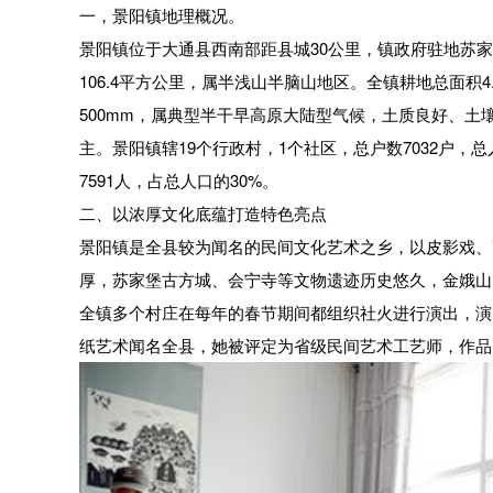
一，景阳镇地理概况。
景阳镇位于大通县西南部距县城30公里，镇政府驻地苏
106.4平方公里，属半浅山半脑山地区。全镇耕地总面积4.9
500mm，属典型半干早高原大陆型气候，土质良好、
主。景阳镇辖19个行政村，1个社区，总户数7032户，
7591人，占总人口的30%。
二、以浓厚文化底蕴打造特色亮点
景阳镇是全县较为闻名的民间文化艺术之乡，以皮影戏、
厚，苏家堡古方城、会宁寺等文物遗迹历史悠久，金娥山
全镇多个村庄在每年的春节期间都组织社火进行演出，演
纸艺术闻名全县，她被评定为省级民间艺术工艺师，作品