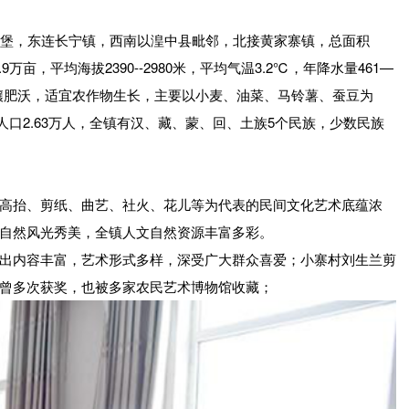
家堡，东连长宁镇，西南以湟中县毗邻，北接黄家寨镇，总面积
万亩，平均海拔2390--2980米，平均气温3.2℃，年降水量461—
土壤肥沃，适宜农作物生长，主要以小麦、油菜、马铃薯、蚕豆为
总人口2.63万人，全镇有汉、藏、蒙、回、土族5个民族，少数民族
高抬、剪纸、曲艺、社火、花儿等为代表的民间文化艺术底蕴浓
自然风光秀美，全镇人文自然资源丰富多彩。
出内容丰富，艺术形式多样，深受广大群众喜爱；小寨村刘生兰剪
曾多次获奖，也被多家农民艺术博物馆收藏；