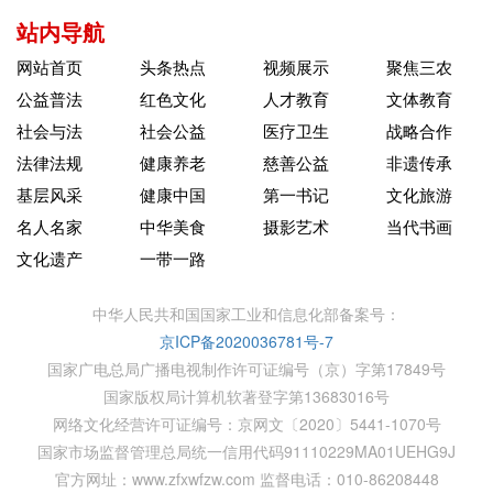
站内导航
网站首页
头条热点
视频展示
聚焦三农
公益普法
红色文化
人才教育
文体教育
社会与法
社会公益
医疗卫生
战略合作
法律法规
健康养老
慈善公益
非遗传承
基层风采
健康中国
第一书记
文化旅游
名人名家
中华美食
摄影艺术
当代书画
文化遗产
一带一路
中华人民共和国国家工业和信息化部备案号：
京ICP备2020036781号-7
国家广电总局广播电视制作许可证编号（京）字第17849号
国家版权局计算机软著登字第13683016号
网络文化经营许可证编号：京网文〔2020〕5441-1070号
国家市场监督管理总局统一信用代码91110229MA01UEHG9J
官方网址：www.zfxwfzw.com 监督电话：010-86208448