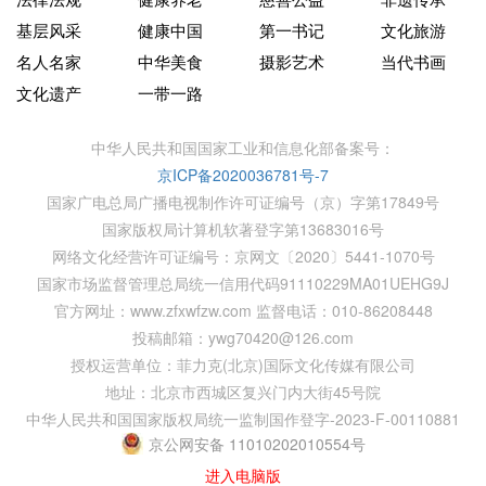
基层风采
健康中国
第一书记
文化旅游
名人名家
中华美食
摄影艺术
当代书画
文化遗产
一带一路
中华人民共和国国家工业和信息化部备案号：
京ICP备2020036781号-7
国家广电总局广播电视制作许可证编号（京）字第17849号
国家版权局计算机软著登字第13683016号
网络文化经营许可证编号：京网文〔2020〕5441-1070号
国家市场监督管理总局统一信用代码91110229MA01UEHG9J
官方网址：www.zfxwfzw.com 监督电话：010-86208448
投稿邮箱：ywg70420@126.com
授权运营单位：菲力克(北京)国际文化传媒有限公司
地址：北京市西城区复兴门内大街45号院
中华人民共和国国家版权局统一监制国作登字-2023-F-00110881
京公网安备 11010202010554号
进入电脑版