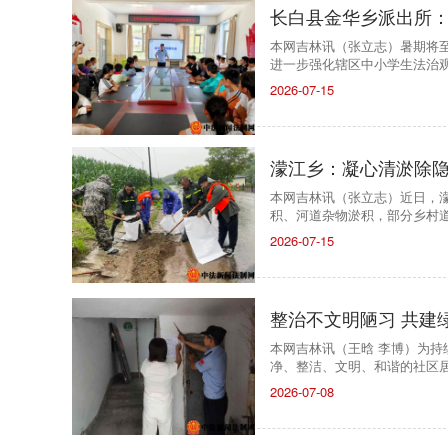
长白县金华乡派出所：
本网吉林讯（张立志）暑期将
进一步强化辖区中小学生法治
2026-07-15
濛江乡：凝心清淤除
本网吉林讯（张立志）近日，
积、河道杂物淤积，部分乡村
2026-07-15
整治不文明陋习 共建
本网吉林讯（王晗 李博）为
净、整洁、文明、和谐的社区
2026-07-08