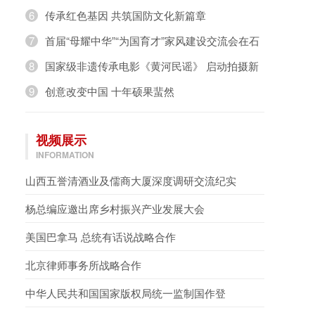
奇，璀璨绽放》
6
传承红色基因 共筑国防文化新篇章
7
首届“母耀中华”“为国育才”家风建设交流会在石
家庄举办
8
国家级非遗传承电影《黄河民谣》 启动拍摄新
闻发布会在京举行
9
创意改变中国 十年硕果蜚然
视频展示
INFORMATION
山西五誉清酒业及儒商大厦深度调研交流纪实
杨总编应邀出席乡村振兴产业发展大会
美国巴拿马 总统有话说战略合作
北京律师事务所战略合作
中华人民共和国国家版权局统一监制国作登