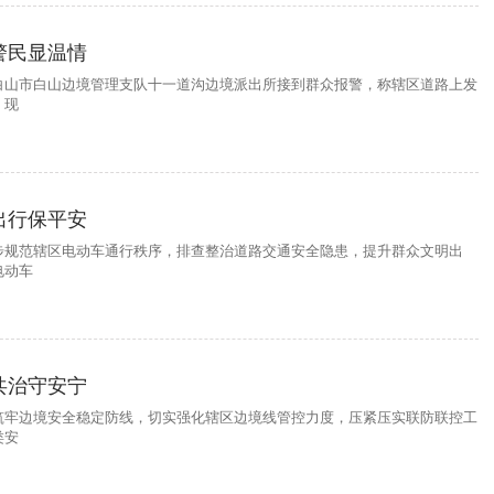
警民显温情
白山市白山边境管理支队十一道沟边境派出所接到群众报警，称辖区道路上发
，现
出行保平安
步规范辖区电动车通行秩序，排查整治道路交通安全隐患，提升群众文明出
电动车
共治守安宁
筑牢边境安全稳定防线，切实强化辖区边境线管控力度，压紧压实联防联控工
类安