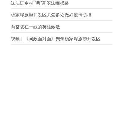
字-2023-F-00110881
送法进乡村 “典”亮依法维权路
杨家埠旅游开发区关爱群众做好疫情防控
向奋战在一线的英雄致敬
视频丨《问政面对面》聚焦杨家埠旅游开发区