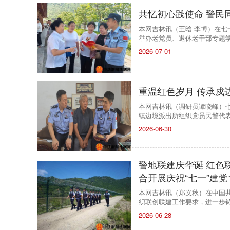
共忆初心践使命 警民
本网吉林讯（王晗 李博）在
举办老党员、退休老干部专题
2026-07-01
重温红色岁月 传承戍
本网吉林讯（调研员谭晓峰）
镇边境派出所组织党员民警代
2026-06-30
警地联建庆华诞 红色
合开展庆祝“七一”建党
本网吉林讯（郑义秋）在中国共
织联创联建工作要求，进一步
2026-06-28