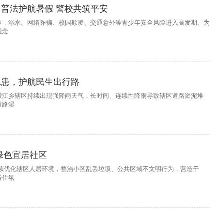
普法护航暑假 警校共筑平安
至，溺水、网络诈骗、校园欺凌、交通意外等青少年安全风险进入高发期。为
观念
隐患，护航民生出行路
濛江乡辖区持续出现强降雨天气，长时间、连续性降雨导致辖区道路淤泥堆
道路湿
绿色宜居社区
持续优化辖区人居环境，整治小区乱丢垃圾、公共区域不文明行为，营造干
居住氛