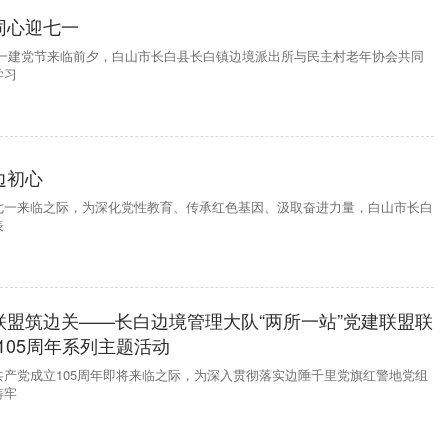
同心迎七一
七一建党节来临前夕，白山市长白县长白镇边境派出所与民主村老年协会共同
学习
边初心
七一来临之际，为深化党性教育、传承红色基因、汲取奋进力量，白山市长白
表
联盟筑边关——长白边境管理大队“两所一站”党建联盟联
105周年系列主题活动
产党成立105周年即将来临之际，为深入贯彻落实边陲千里党旗红警地党组
铸牢