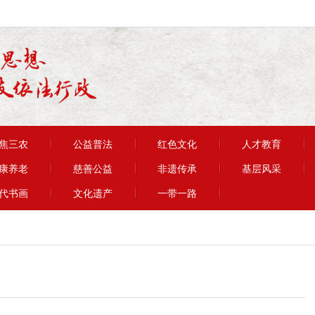
焦三农
公益普法
红色文化
人才教育
康养老
慈善公益
非遗传承
基层风采
代书画
文化遗产
一带一路