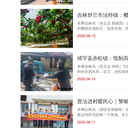
吉林舒兰市法特镇：樱
本网吉林讯（张立志 蔡晓雨
的樱桃挂满枝头，迎来丰收。
2026-06-15
靖宇县赤松镇：抵制
本网吉林讯（张立志 钟艳）
朴的乡风民风，近日，赤松镇
2026-06-15
普法进村暖民心｜警银
本网吉林讯（调研员谭晓峰）在
着边境村屯的每一个角落。近
2026-06-11