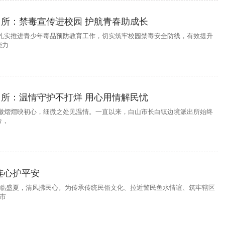
所：禁毒宣传进校园 护航青春助成长
为扎实推进青少年毒品预防教育工作，切实筑牢校园禁毒安全防线，有效提升
能力
所：温情守护不打烊 用心用情解民忧
警徽熠熠映初心，细微之处见温情。一直以来，白山市长白镇边境派出所始终
命，
连心护平安
午临盛夏，清风拂民心。为传承传统民俗文化、拉近警民鱼水情谊、筑牢辖区
山市