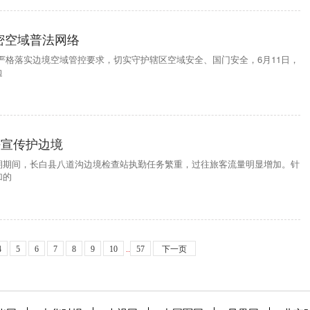
密空域普法网络
严格落实边境空域管控要求，切实守护辖区空域安全、国门安全，6月11日，
边
法宣传护边境
期期间，长白县八道沟边境检查站执勤任务繁重，过往旅客流量明显增加。针
加的
4
5
6
7
8
9
10
..
57
下一页