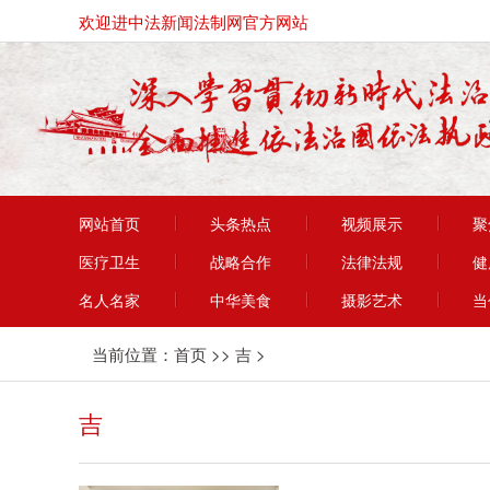
欢迎进中法新闻法制网官方网站
网站首页
头条热点
视频展示
聚
医疗卫生
战略合作
法律法规
健
名人名家
中华美食
摄影艺术
当
当前位置：
首页
>>
吉
>
吉