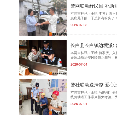
警网联动纾民困 补助
本网吉林讯（王晗 李博）真
患病儿子的日子总算有盼头了
2026-07-08
长白县长白镇边境派出
本网吉林讯（王晗 何家庆）
娱乐场所治安风险随之攀升，
2026-07-04
警社联动送清凉 爱心
本网吉林讯（王晗 马鹏翔）
线劳动者工作带来极大考验。
2026-07-01