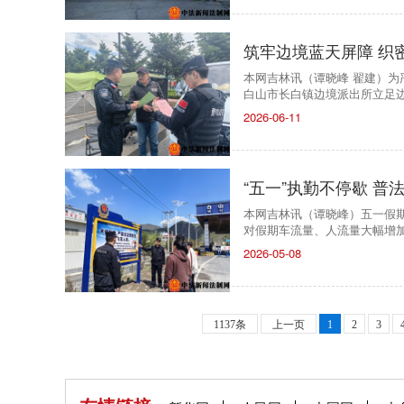
筑牢边境蓝天屏障 织
本网吉林讯（谭晓峰 翟建）为
白山市长白镇边境派出所立足
2026-06-11
“五一”执勤不停歇 普
本网吉林讯（谭晓峰）五一假
对假期车流量、人流量大幅增
2026-05-08
1137条
上一页
1
2
3