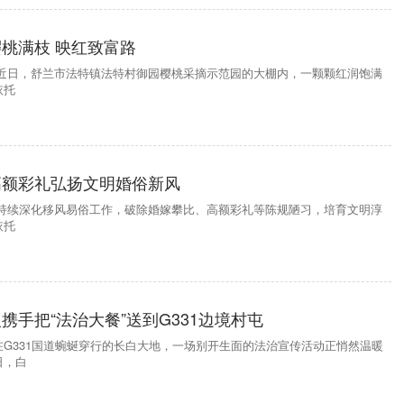
桃满枝 映红致富路
）近日，舒兰市法特镇法特村御园樱桃采摘示范园的大棚内，一颗颗红润饱满
依托
高额彩礼弘扬文明婚俗新风
为持续深化移风易俗工作，破除婚嫁攀比、高额彩礼等陈规陋习，培育文明淳
依托
携手把“法治大餐”送到G331边境村屯
G331国道蜿蜒穿行的长白大地，一场别开生面的法治宣传活动正悄然温暖
日，白