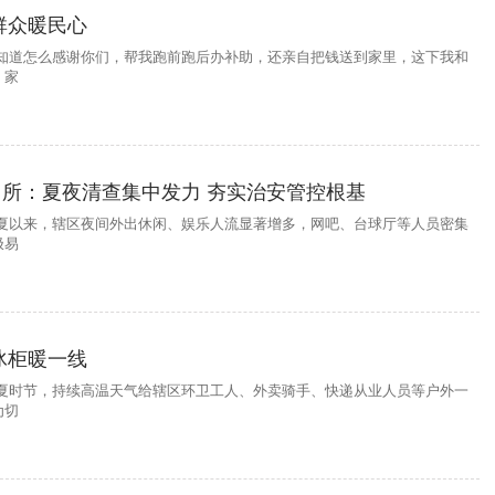
群众暖民心
不知道怎么感谢你们，帮我跑前跑后办补助，还亲自把钱送到家里，这下我和
！家
所：夏夜清查集中发力 夯实治安管控根基
入夏以来，辖区夜间外出休闲、娱乐人流显著增多，网吧、台球厅等人员密集
极易
冰柜暖一线
盛夏时节，持续高温天气给辖区环卫工人、外卖骑手、快递从业人员等户外一
为切