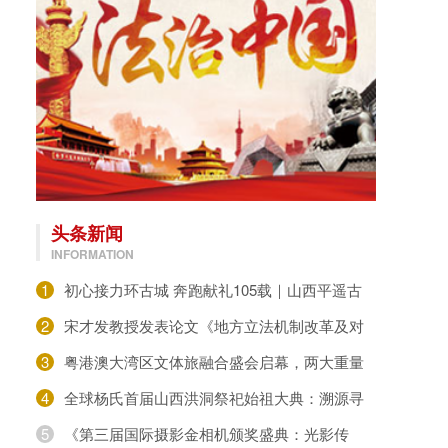
头条新闻
INFORMATION
1
初心接力环古城 奔跑献礼105载｜山西平遥古
城长跑协会开展七一建党环城墙接力跑活动
2
宋才发教授发表论文《地方立法机制改革及对
民生诉求的回应》
3
粤港澳大湾区文体旅融合盛会启幕，两大重量
级机构揭牌赋能城市发展民族传统体育趣味运动
4
全球杨氏首届山西洪洞祭祀始祖大典：溯源寻
根，共祭先祖
5
《第三届国际摄影金相机颁奖盛典：光影传