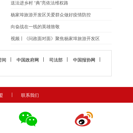
字-2023-F-00110881
送法进乡村 “典”亮依法维权路
杨家埠旅游开发区关爱群众做好疫情防控
向奋战在一线的英雄致敬
视频丨《问政面对面》聚焦杨家埠旅游开发区
时间
中国政府网
司法部
中国报协网
盟
联系我们