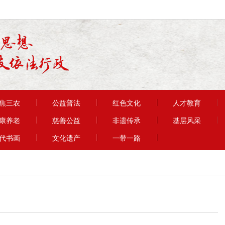
焦三农
公益普法
红色文化
人才教育
康养老
慈善公益
非遗传承
基层风采
代书画
文化遗产
一带一路