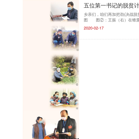
五位第一书记的脱贫
乡亲们，咱们再加把劲(决战
图 图②：王振（右）在锥
2020-02-17