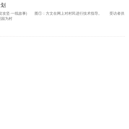
计划
脱贫攻坚·一线故事) 图①：方文在网上对村民进行技术指导。 受访者供
栗园为村