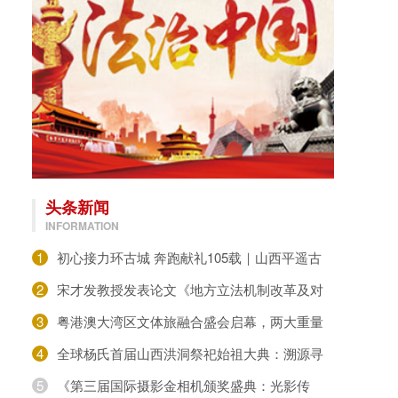
头条新闻
INFORMATION
1
初心接力环古城 奔跑献礼105载｜山西平遥古
城长跑协会开展七一建党环城墙接力跑活动
2
宋才发教授发表论文《地方立法机制改革及对
民生诉求的回应》
3
粤港澳大湾区文体旅融合盛会启幕，两大重量
级机构揭牌赋能城市发展民族传统体育趣味运动
4
全球杨氏首届山西洪洞祭祀始祖大典：溯源寻
根，共祭先祖
5
《第三届国际摄影金相机颁奖盛典：光影传