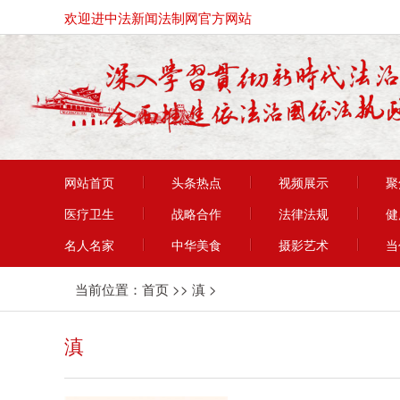
欢迎进中法新闻法制网官方网站
网站首页
头条热点
视频展示
聚
医疗卫生
战略合作
法律法规
健
名人名家
中华美食
摄影艺术
当
当前位置：
首页
>>
滇
>
滇