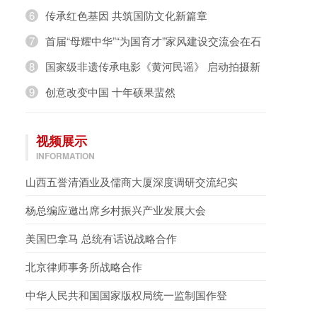
奇，璀璨绽放》
6
传承红色基因 共筑国防文化新篇章
7
首届“母耀中华”“为国育才”家风建设交流会在石
家庄举办
8
国家级非遗传承电影《黄河民谣》 启动拍摄新
闻发布会在京举行
9
创意改变中国 十年硕果蜚然
视频展示
INFORMATION
山西五誉清酒业及儒商大厦深度调研交流纪实
杨总编应邀出席乡村振兴产业发展大会
美国巴拿马 总统有话说战略合作
北京律师事务所战略合作
中华人民共和国国家版权局统一监制国作登