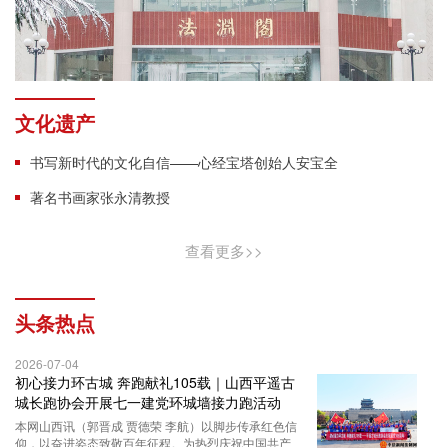
文化遗产
书写新时代的文化自信——心经宝塔创始人安宝全
著名书画家张永清教授
查看更多>>
头条热点
2026-07-04
初心接力环古城 奔跑献礼105载｜山西平遥古
城长跑协会开展七一建党环城墙接力跑活动
本网山西讯（郭晋成 贾德荣 李航）以脚步传承红色信
仰，以奋进姿态致敬百年征程。为热烈庆祝中国共产