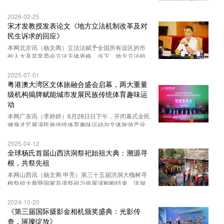
党成立105周年，赓续红色血脉
2026-02-25
宋才发教授发表论文《地方立法机制改革及对
民生诉求的回应》
本网北京讯（杨文阁）立法法赋予全国所有设区的市
的人大及其常委会立法主体资格。当下，地方立法的
核心任务是为新质生产力发展保驾护航
2025-07-01
粤港澳大湾区文体旅融合盛会启幕，两大重量
级机构揭牌赋能城市发展民族传统体育趣味运
动
本网广东讯（李婷婷）6月28日日下午，开闭幕式全民
健身才艺展演民族传统体育趣味运动与文体旅游产业
投资发展大会在伟人故里中山市隆重开幕
2025-04-12
全球杨氏首届山西洪洞祭祀始祖大典：溯源寻
根，共祭先祖
本网山西讯（杨文阁 申亮）第三十五届洪洞大槐树寻
根祭祖大典暨国家非遗祭祖习俗展演刚刚结束，洪洞
大槐树景区迎来了杨氏首届山西洪
2024-10-20
《第三届国际摄影金相机颁奖盛典：光影传
奇，璀璨绽放》