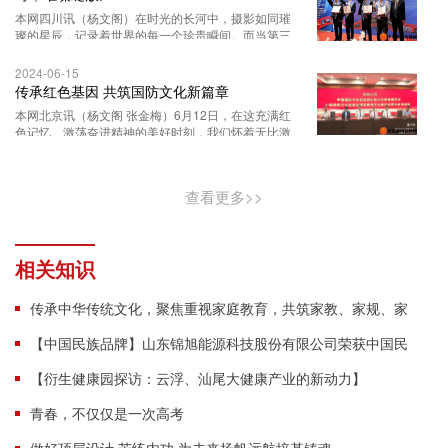
本网四川讯（杨文阁）在时光的长河中，摄影如同璀
璨的星辰，记录着世界的每一个珍贵瞬间。而当第三
届国际摄影金相机奖颁奖盛典盛大召
2024-06-15
传承红色基因 共筑国防文化新篇章
本网北京讯（杨文阁 张金梅）6月12日，在这充满红
色记忆、激荡奋进精神的美好时刻，我们怀着无比激
动与自豪的心情，迎来了中国国际文化
查看更多>>
相关知识
传承中华传统文化，聚焦重视家庭教育，共筑家教、家规、家
风公益活动课程在合肥举行！
【中国民族品牌】山东锦旭能源科技股份有限公司荣获中国民
族品牌发展工程入围企业
【衍生健康园探访：云浮、汕尾大健康产业的新动力】
青春，不仅仅是一次高考