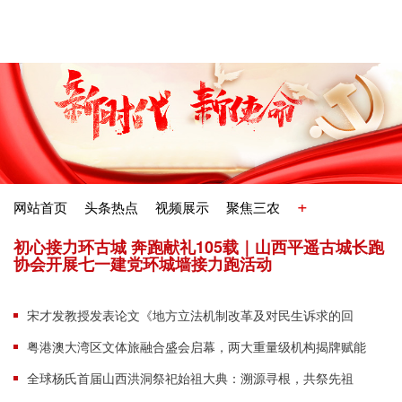
+
网站首页
头条热点
视频展示
聚焦三农
初心接力环古城 奔跑献礼105载｜山西平遥古城长跑
协会开展七一建党环城墙接力跑活动
宋才发教授发表论文《地方立法机制改革及对民生诉求的回
应》
粤港澳大湾区文体旅融合盛会启幕，两大重量级机构揭牌赋能
城市发展民族传统体育趣味运动
全球杨氏首届山西洪洞祭祀始祖大典：溯源寻根，共祭先祖