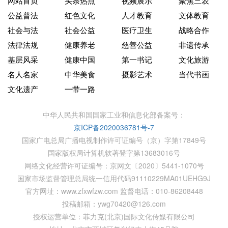
网站首页
头条热点
视频展示
聚焦三农
公益普法
红色文化
人才教育
文体教育
社会与法
社会公益
医疗卫生
战略合作
法律法规
健康养老
慈善公益
非遗传承
基层风采
健康中国
第一书记
文化旅游
名人名家
中华美食
摄影艺术
当代书画
文化遗产
一带一路
中华人民共和国国家工业和信息化部备案号：
京ICP备2020036781号-7
国家广电总局广播电视制作许可证编号（京）字第17849号
国家版权局计算机软著登字第13683016号
网络文化经营许可证编号：京网文〔2020〕5441-1070号
国家市场监督管理总局统一信用代码91110229MA01UEHG9J
官方网址：www.zfxwfzw.com 监督电话：010-86208448
投稿邮箱：ywg70420@126.com
授权运营单位：菲力克(北京)国际文化传媒有限公司